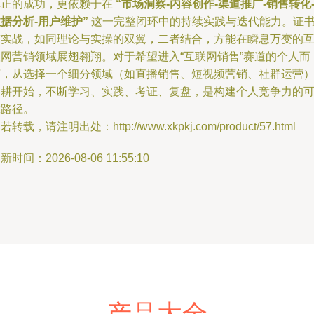
真正的成功，更依赖于在
“市场洞察-内容创作-渠道推广-销售转化
据分析-用户维护”
这一完整闭环中的持续实践与迭代能力。证
与实战，如同理论与实操的双翼，二者结合，方能在瞬息万变的
联网营销领域展翅翱翔。对于希望进入“互联网销售”赛道的个人而
言，从选择一个细分领域（如直播销售、短视频营销、社群运营
深耕开始，不断学习、实践、考证、复盘，是构建个人竞争力的
靠路径。
若转载，请注明出处：http://www.xkpkj.com/product/57.html
新时间：2026-08-06 11:55:10
产品大全