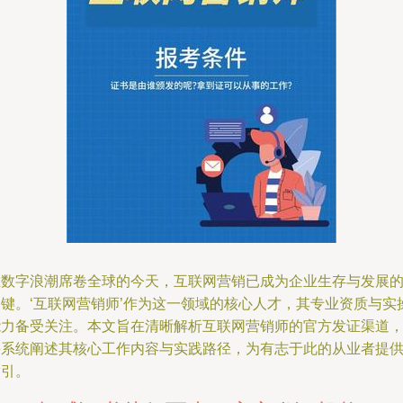
在数字浪潮席卷全球的今天，互联网营销已成为企业生存与发展
关键。‘互联网营销师’作为这一领域的核心人才，其专业资质与实
能力备受关注。本文旨在清晰解析互联网营销师的官方发证渠道
并系统阐述其核心工作内容与实践路径，为有志于此的从业者提
指引。