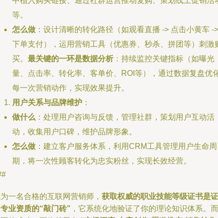
中植入购买链接、通过社群运营推动复购、策划线上促销活
等。
怎么做
：设计清晰的转化路径（如观看直播 -> 点击小黄车 -
下单支付），运用营销工具（优惠券、秒杀、拼团等）刺激
买。
最关键的一环是数据分析
：持续监控关键指标（如曝光
量、点击率、转化率、客单价、ROI等），通过数据复盘优
每一次营销动作，实现效果提升。
用户关系与品牌维护
：
做什么
：处理用户咨询与反馈，管理社群，策划用户互动活
动，收集用户口碑，维护品牌形象。
怎么做
：建立客户服务体系，利用CRM工具管理用户生命周
期，将一次性顾客转化为忠实粉丝，实现长效经营。
##
成为一名合格的互联网营销师，
获取权威的职业技能等级证书是
专业资质的“敲门砖”
，它系统化地验证了你的理论知识体系。