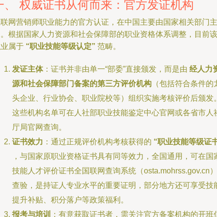
一、 权威证书从何而来：官方发证机构
互联网营销师职业能力的官方认证，在中国主要由国家相关部门
导。根据国家人力资源和社会保障部的职业资格体系调整，目前
职业属于
“职业技能等级认定”
范畴。
发证主体
：证书并非由单一“部委”直接颁发，而是由
经人力
源和社会保障部门备案的第三方评价机构
（包括符合条件的
头企业、行业协会、职业院校等）组织实施考核评价后颁发
这些机构名单可在人社部职业技能鉴定中心官网或各省市人
厅局官网查询。
证书效力
：通过正规评价机构考核获得的
“职业技能等级证书
，与国家原职业资格证书具有同等效力，全国通用，可在国
技能人才评价证书全国联网查询系统（osta.mohrss.gov.cn
查验，是持证人专业水平的重要证明，部分地方还可享受技
提升补贴、积分落户等政策福利。
报考与培训
：有意获取证书者，需关注官方备案机构的开班