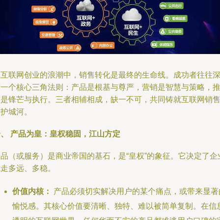
在互联网创业的浪潮中，销售转化是最终的生命线。成功者往往
谙一个核心三角法则：产品是根基与尊严，营销是智慧与策略，
广是锋芒与执行。三者相辅相成，缺一不可，共同铸就互联网销
的护城河。
一、 产品为皇：皇权稳固，江山方定
产品（或服务）是商业帝国的基石，是“皇权”的象征。它决定了企
能走多远、多稳。
价值内核：
产品必须切实解决用户的某个痛点，或带来显著
愉悦感。其核心价值要清晰、独特、难以被简单复制。在信