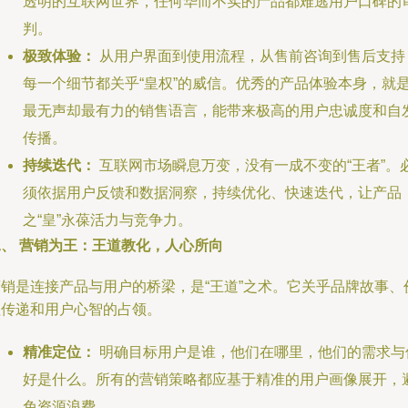
透明的互联网世界，任何华而不实的产品都难逃用户口碑的
判。
极致体验：
从用户界面到使用流程，从售前咨询到售后支持
每一个细节都关乎“皇权”的威信。优秀的产品体验本身，就
最无声却最有力的销售语言，能带来极高的用户忠诚度和自
传播。
持续迭代：
互联网市场瞬息万变，没有一成不变的“王者”。
须依据用户反馈和数据洞察，持续优化、快速迭代，让产品
之“皇”永葆活力与竞争力。
二、 营销为王：王道教化，人心所向
营销是连接产品与用户的桥梁，是“王道”之术。它关乎品牌故事、
值传递和用户心智的占领。
精准定位：
明确目标用户是谁，他们在哪里，他们的需求与
好是什么。所有的营销策略都应基于精准的用户画像展开，
免资源浪费。