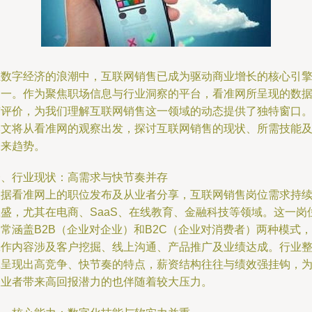
在数字经济的浪潮中，互联网销售已成为驱动商业增长的核心引
之一。作为聚焦职场信息与行业洞察的平台，看准网所呈现的数
与评价，为我们理解互联网销售这一领域的动态提供了独特窗口
本文将从看准网的观察出发，探讨互联网销售的现状、所需技能
未来趋势。
一、行业现状：高需求与快节奏并存
根据看准网上的职位发布及从业者分享，互联网销售岗位需求持
旺盛，尤其在电商、SaaS、在线教育、金融科技等领域。这一岗
常涵盖B2B（企业对企业）和B2C（企业对消费者）两种模式，
工作内容涉及客户挖掘、线上沟通、产品推广及业绩达成。行业
体呈现出高竞争、快节奏的特点，薪资结构往往与绩效强挂钩，
从业者带来高回报潜力的也伴随着较大压力。