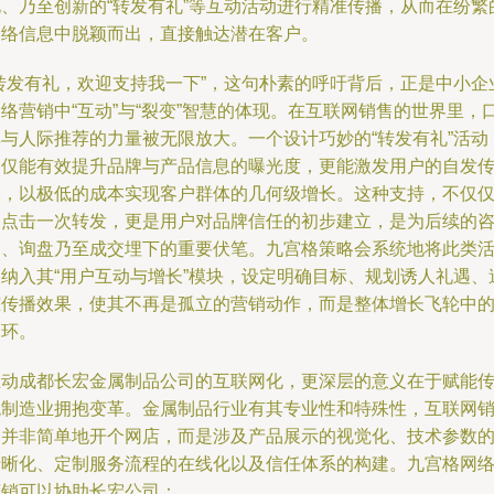
化、乃至创新的“转发有礼”等互动活动进行精准传播，从而在纷繁
网络信息中脱颖而出，直接触达潜在客户。
“转发有礼，欢迎支持我一下”，这句朴素的呼吁背后，正是中小企
络营销中“互动”与“裂变”智慧的体现。在互联网销售的世界里，
碑与人际推荐的力量被无限放大。一个设计巧妙的“转发有礼”活动
不仅能有效提升品牌与产品信息的曝光度，更能激发用户的自发
播，以极低的成本实现客户群体的几何级增长。这种支持，不仅
是点击一次转发，更是用户对品牌信任的初步建立，是为后续的
询、询盘乃至成交埋下的重要伏笔。九宫格策略会系统地将此类
动纳入其“用户互动与增长”模块，设定明确目标、规划诱人礼遇、
踪传播效果，使其不再是孤立的营销动作，而是整体增长飞轮中
一环。
推动成都长宏金属制品公司的互联网化，更深层的意义在于赋能
统制造业拥抱变革。金属制品行业有其专业性和特殊性，互联网
售并非简单地开个网店，而是涉及产品展示的视觉化、技术参数
清晰化、定制服务流程的在线化以及信任体系的构建。九宫格网
营销可以协助长宏公司：