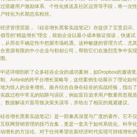
通过搭建用户激励体系、个性化推送及社区运营等手段，将一次
用户转化为长期忠实粉丝。
在经济管理层面，《硅谷增长黑客实战笔记》亦提供了宝贵启示
它倡导的“精益增长”理念，鼓励企业以最小成本验证假设，快速试
错，从而在不确定性中把握市场机遇。这种敏捷的管理方式，尤
适合资源有限的中小企业与初创公司，帮助它们在激烈竞争中实
突围。
中还详细剖析了众多硅谷企业的成功案例，如Dropbox的邀请奖
制、Airbnb的跨平台增长策略等，这些案例生动展示了理论如何
落地为惊人的业务增长。曲卉结合自身在硅谷的实战经验，指出
在实践过程中常见的陷阱与误区，例如盲目追求用户数量而忽视
量、数据解读片面导致决策失误等，并给出了相应的规避建议。
《硅谷增长黑客实战笔记》是一部兼具深度与广度的著作。它不
是互联网营销管理的技巧合集，更是一套关于如何系统化、科学
驱动增长的方法论。对于任何希望在新经济时代实现可持续增长