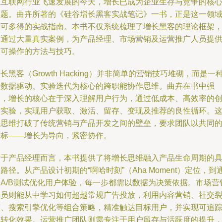
在互联网行业飞速发展的今天，增长已成为企业生存与竞争的核
议题。曲卉所著的《硅谷增长黑客实战笔记》一书，正是这一领
不可多得的实战指南。本书不仅系统梳理了增长黑客的理论框架
更通过大量真实案例，为产品经理、市场营销及运营推广人员提
了可操作的方法与技巧。
长黑客（Growth Hacking）并非简单的营销技巧堆砌，而是一
以数据驱动、实验迭代为核心的跨职能协作思维。曲卉在书中强
调，增长的核心在于深入理解用户行为，通过低成本、高效率的
意实验，实现用户获取、激活、留存、变现及推荐的良性循环。
种思维打破了传统营销与产品开发之间的壁垒，要求团队以共同
目标——增长为导向，紧密协作。
对于产品经理而言，本书提供了将增长思维融入产品生命周期的
路径。从产品设计初期的“啊哈时刻”（Aha Moment）定位，到
过A/B测试优化用户体验，每一步都需以数据为决策依据。市场营
人员则能从中学习如何超越常规广告投放，利用内容营销、社交
变、搜索引擎优化等组合策略，精准触达目标用户，并实现可追
的转化效果。运营推广团队则需专注于用户留存与活跃度的提升